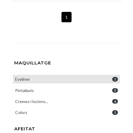
1
MAQUILLATGE
Eyeliner
1
Pintallavis
2
Cremes i locions...
6
Colors
1
AFEITAT