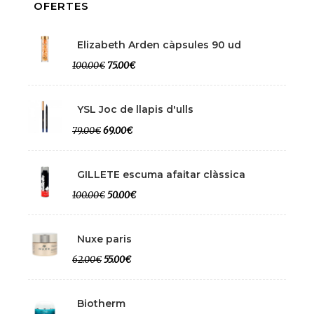
OFERTES
Elizabeth Arden càpsules 90 ud
100.00€
75.00€
YSL Joc de llapis d'ulls
79.00€
69.00€
GILLETE escuma afaitar clàssica
100.00€
50.00€
Nuxe paris
62.00€
55.00€
Biotherm