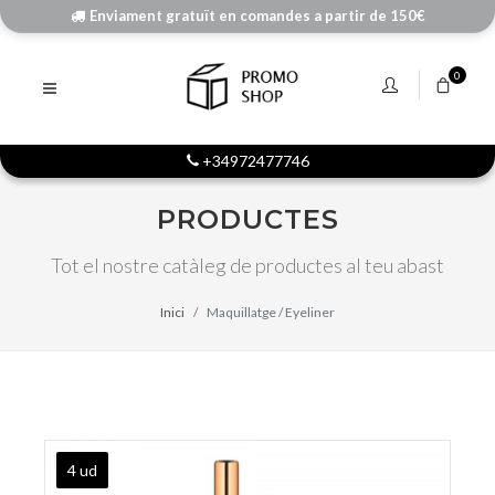
Enviament gratuït en comandes a partir de 150€
0
+34972477746
PRODUCTES
Tot el nostre catàleg de productes al teu abast
Inici
Maquillatge / Eyeliner
4 ud